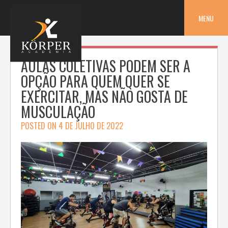
Skip
to
MENU
content
AULAS COLETIVAS PODEM SER A
OPÇÃO PARA QUEM QUER SE
EXERCITAR, MAS NÃO GOSTA DE
MUSCULAÇÃO
POSTED ON
4 DE JULHO DE 2022