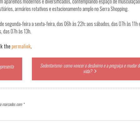
com aparelhos modernos e diversificados, contemplando espaço de musculação
tiários, armários rotativos e estacionamento amplo no Serra Shopping.
de segunda-feira a sexta-feira, das 06h às 22h; aos sábados, das 07h às 11h 
s, das 07h às 13h.
rk the
permalink
.
Sedentarismo: como vencer o desânimo e a preguiça e mudar d
presenta
vida?
ão marcados com
*