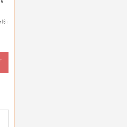
 e
e 16h
e