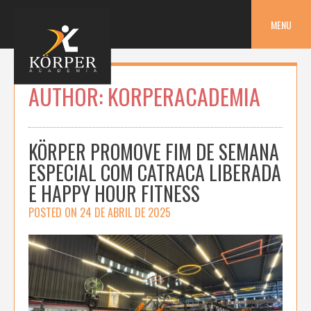
Skip
to
MENU
content
AUTHOR:
KORPERACADEMIA
KÖRPER PROMOVE FIM DE SEMANA
ESPECIAL COM CATRACA LIBERADA
E HAPPY HOUR FITNESS
POSTED ON
24 DE ABRIL DE 2025