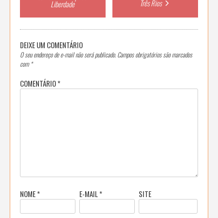
navigation
Três Rios
Liberdade
DEIXE UM COMENTÁRIO
O seu endereço de e-mail não será publicado.
Campos obrigatórios são marcados
com
*
COMENTÁRIO
*
NOME
*
E-MAIL
*
SITE