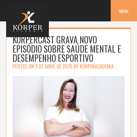
Skip
to
MENU
content
KORPERCAST GRAVA NOVO
EPISÓDIO SOBRE SAÚDE MENTAL E
DESEMPENHO ESPORTIVO
POSTED ON
9 DE ABRIL DE 2025
BY
KORPERACADEMIA