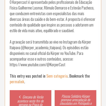
O Korpercast é apresentado pelos profissionais de Educação
Física Guilherme Lasmar, Rômulo Demarco e Estevão Pacheco,
que conduzem entrevistas com especialistas das mais
diversas áreas da saúde e do bem-estar. A proposta é oferecer
conteúdo de qualidade que inspire as pessoas a adotarem um
estilo de vida mais ativo, equilibrado e saudável.
A gravação será transmitida ao vivo no Instagram da Körper
Itaipava (@korper_academia_itaipava). Os episódios estão
disponíveis no canal oficial da Körper no YouTube. Para
acompanhar esse e outros conteúdos, acesse:
https://www.youtube.com/@KorperCast
This entry was posted in
Sem categoria
. Bookmark the
permalink
.
Post
Páscoa Solidária Körper
Gincana de Verão
promove arrecadação de
acontece neste fim de
chocolates em Petrópolis e
semana na Praça da