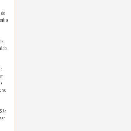
s do
entro
úde
lldo,
do.
em
de
s os
 São
ser