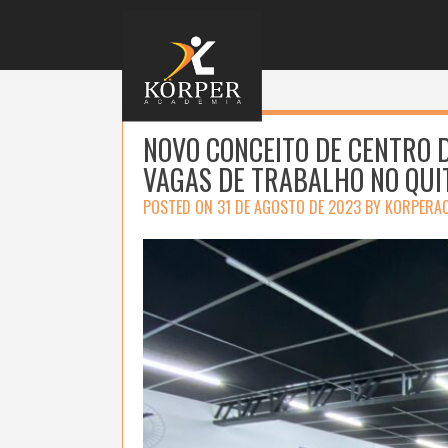
Skip
to
content
NOVO CONCEITO DE CENTRO D
VAGAS DE TRABALHO NO QU
POSTED ON
31 DE AGOSTO DE 2023
BY
KORPERA