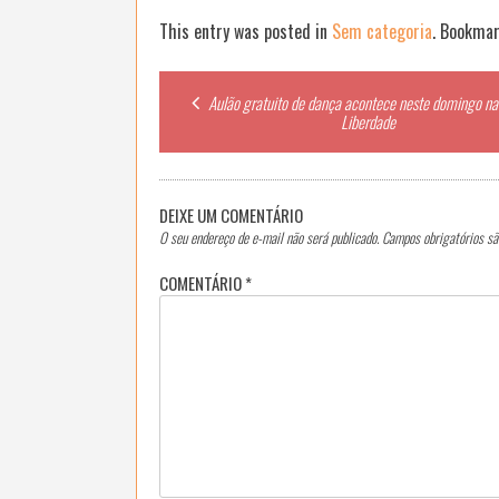
This entry was posted in
Sem categoria
. Bookma
Post
Aulão gratuito de dança acontece neste domingo na
Liberdade
navigation
DEIXE UM COMENTÁRIO
O seu endereço de e-mail não será publicado.
Campos obrigatórios s
COMENTÁRIO
*