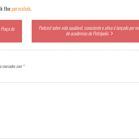
rk the
permalink
.
Podcast sobre vida saudável, consciente e ativa é lançado por re
 Praça da
de academias de Petrópolis
ão marcados com
*