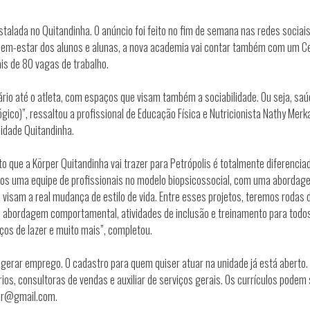
stalada no Quitandinha. O anúncio foi feito no fim de semana nas redes sociai
bem-estar dos alunos e alunas, a nova academia vai contar também com um C
is de 80 vagas de trabalho.
ário até o atleta, com espaços que visam também a sociabilidade. Ou seja, sa
ógico)”, ressaltou a profissional de Educação Física e Nutricionista Nathy Merka
idade Quitandinha.
o que a Körper Quitandinha vai trazer para Petrópolis é totalmente diferencia
mos uma equipe de profissionais no modelo biopsicossocial, com uma abordag
e visam a real mudança de estilo de vida. Entre esses projetos, teremos rodas 
 abordagem comportamental, atividades de inclusão e treinamento para todo
aços de lazer e muito mais”, completou.
gerar emprego. O cadastro para quem quiser atuar na unidade já está aberto.
ios, consultoras de vendas e auxiliar de serviços gerais. Os currículos podem 
per@gmail.com.