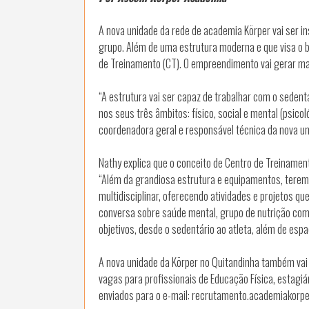
A nova unidade da rede de academia Körper vai ser in
grupo. Além de uma estrutura moderna e que visa o 
de Treinamento (CT). O empreendimento vai gerar ma
“A estrutura vai ser capaz de trabalhar com o sedent
nos seus três âmbitos: físico, social e mental (psicol
coordenadora geral e responsável técnica da nova un
Nathy explica que o conceito de Centro de Treinament
“Além da grandiosa estrutura e equipamentos, tere
multidisciplinar, oferecendo atividades e projetos qu
conversa sobre saúde mental, grupo de nutrição com
objetivos, desde o sedentário ao atleta, além de esp
A nova unidade da Körper no Quitandinha também vai 
vagas para profissionais de Educação Física, estagiár
enviados para o e-mail: recrutamento.academiakor