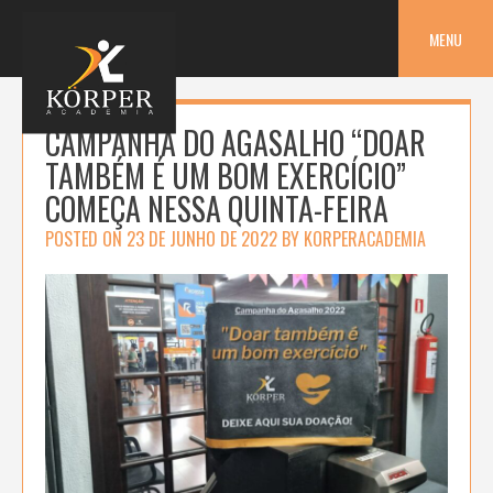
Skip
to
MENU
content
CAMPANHA DO AGASALHO “DOAR
TAMBÉM É UM BOM EXERCÍCIO”
COMEÇA NESSA QUINTA-FEIRA
POSTED ON
23 DE JUNHO DE 2022
BY
KORPERACADEMIA