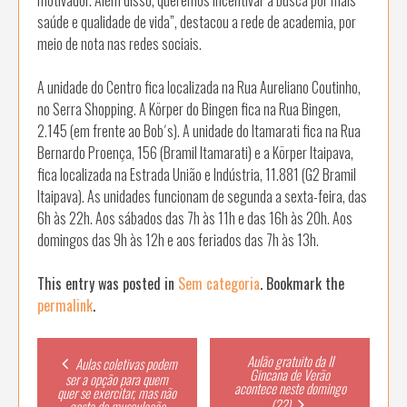
saúde e qualidade de vida”, destacou a rede de academia, por
meio de nota nas redes sociais.
A unidade do Centro fica localizada na Rua Aureliano Coutinho,
no Serra Shopping. A Körper do Bingen fica na Rua Bingen,
2.145 (em frente ao Bob´s). A unidade do Itamarati fica na Rua
Bernardo Proença, 156 (Bramil Itamarati) e a Körper Itaipava,
fica localizada na Estrada União e Indústria, 11.881 (G2 Bramil
Itaipava). As unidades funcionam de segunda a sexta-feira, das
6h às 22h. Aos sábados das 7h às 11h e das 16h às 20h. Aos
domingos das 9h às 12h e aos feriados das 7h às 13h.
This entry was posted in
Sem categoria
. Bookmark the
permalink
.
Post
Aulão gratuito da II
Aulas coletivas podem
Gincana de Verão
ser a opção para quem
acontece neste domingo
quer se exercitar, mas não
navigation
(22)
gosta de musculação