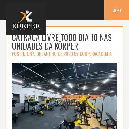
Skip
to
MENU
content
CATRACA LIVRE TODO DIA 10 NAS
UNIDADES DA KÖRPER
POSTED ON
9 DE JANEIRO DE 2023
BY
KORPERACADEMIA